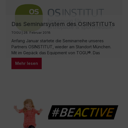
Das Seminarsystem des OSINSTITUTs
TOGU | 28. Februar 2018
Anfang Januar startete die Seminarreihe unseres
Partners OSINSTITUT, wieder am Standort München.
Mit im Gepäck das Equipment von TOGU®. Das
OSINSTITUT in München steht für innovative
Mehr lesen
Behandlungs- und Trainingsmethoden, evidenzbasierte
Therapieansätze sowie langjährige Erfahrung im
Leistungssport. In ihrem Seminarsystem vermittelt das
Team um Matthias Keller und Oliver Schmidtlein Tests,
Strategien und Übungen in den Bereichen…