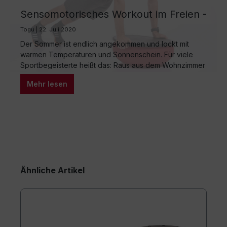
Sensomotorisches Workout im Freien -
Outdoor-Zirkeltraining mit den TOGU
Togu | 22. Juli 2020
Produkten
Der Sommer ist endlich angekommen und lockt mit
warmen Temperaturen und Sonnenschein. Für viele
Sportbegeisterte heißt das: Raus aus dem Wohnzimmer
und rein in die Natur. Doch wie soll man sein Workout im
Mehr lesen
Freien am besten umsetzen, um sowohl Ausdauer,
Kraft, Beweglichkeit und Koordination zu trainieren? Die
Antwort lautet sensomotorisches Outdoor-Zirkeltraining!
Mit den outdoor-tauglichen, handlichen…
Ähnliche Artikel