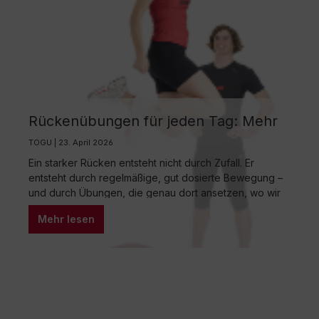
Rückenübungen für jeden Tag: Mehr
Kraft, weniger Verspannung, besseres
TOGU | 23. April 2026
Körpergefühl
Ein starker Rücken entsteht nicht durch Zufall. Er
entsteht durch regelmäßige, gut dosierte Bewegung –
und durch Übungen, die genau dort ansetzen, wo wir
im Alltag oft zu wenig tun: bei Stabilität, Mobilität und
Mehr lesen
bewusster Körperwahrnehmung. Rückenübungen
müssen dabei weder kompliziert noch zeitaufwendig
sein. Schon wenige Minuten täglich können spürbar
entlasten und langfristig schützen.