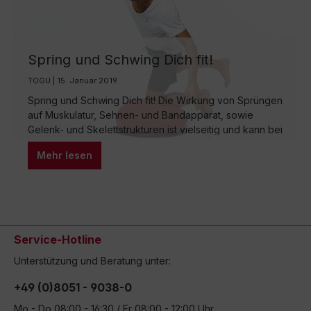
Spring und Schwing Dich fit!
TOGU | 15. Januar 2019
Spring und Schwing Dich fit! Die Wirkung von Sprüngen
auf Muskulatur, Sehnen- und Bandapparat, sowie
Gelenk- und Skelettstrukturen ist vielseitig und kann bei
falscher Belastung oder einem falschen Untergrund
Mehr lesen
schädlich sein. Hat man aber ein Trainingsgerät, das
genau für diese Zwecke und Einsatzbereiche
entwickelt wurde, können durch gezielte Übungen und
Belastungen bestmögliche Trainingsergebnisse erzielt
werden.…
Service-Hotline
Unterstützung und Beratung unter:
+49 (0)8051 - 9038-0
Mo - Do 08:00 - 16:30 / Fr 08:00 - 12:00 Uhr