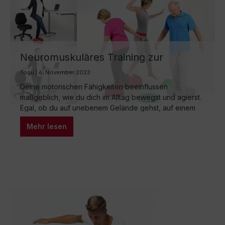
Neuromuskuläres Training zur
Verbesserung deines Gleichgewichts
Togu | 6. November 2023
Deine motorischen Fähigkeiten beeinflussen
maßgeblich, wie du dich im Alltag bewegst und agierst.
Egal, ob du auf unebenem Gelände gehst, auf einem
Bein balancierst oder präzise Aufgaben ausführst –
Mehr lesen
dein Gleichgewichtssinn und deine Feinmotorik spielen
eine entscheidende Rolle. Um diese Fähigkeiten zu
fördern und zu stärken, ist das neuromuskuläre
Training von unschätzbarem Wert. Das
neuromuskuläre…