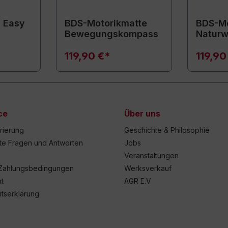
 Easy
BDS-Motorikmatte
BDS-Mo
Bewegungskompass
Naturw
119,90 €*
119,90
ce
Über uns
trierung
Geschichte & Philosophie
lte Fragen und Antworten
Jobs
Veranstaltungen
Zahlungsbedingungen
Werksverkauf
t
AGR E.V
itserklärung