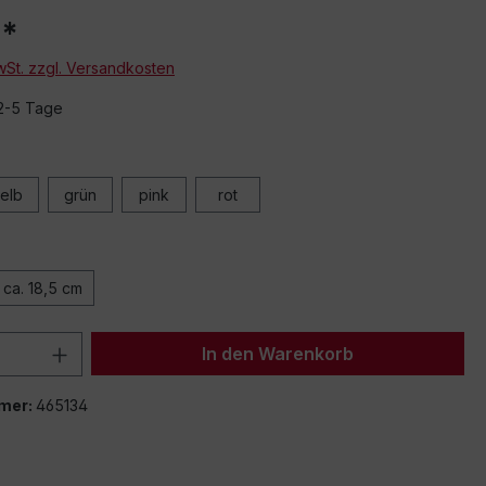
€*
MwSt. zzgl. Versandkosten
 2-5 Tage
elb
grün
pink
rot
ca. 18,5 cm
 Anzahl: Gib den gewünschten Wert ein 
In den Warenkorb
mer:
465134