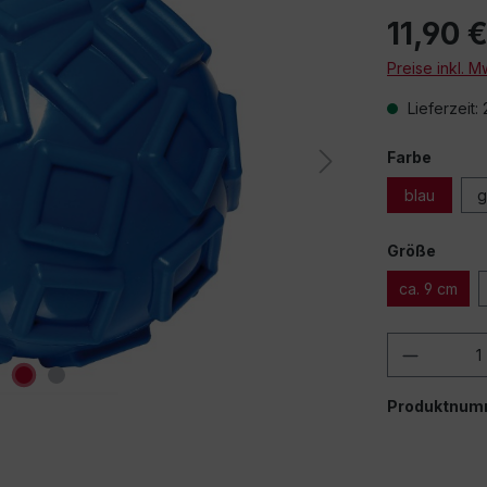
11,90 
Preise inkl. 
Lieferzeit:
Farbe
blau
g
Größe
ca. 9 cm
Produkt
Produktnum