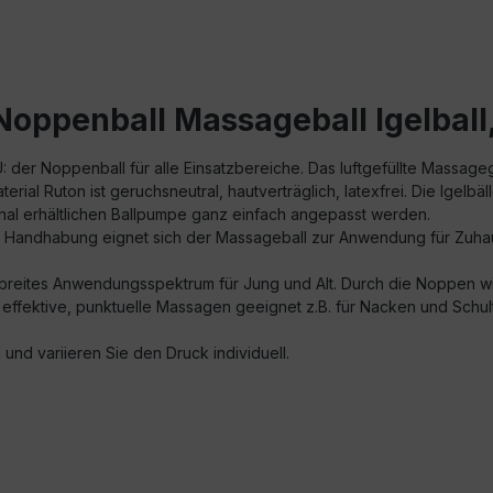
oppenball Massageball Igelball
r Noppenball für alle Einsatzbereiche. Das luftgefüllte Massagege
ial Ruton ist geruchsneutral, hautverträglich, latexfrei. Die Igelbä
onal erhältlichen Ballpumpe ganz einfach angepasst werden.
 Handhabung eignet sich der Massageball zur Anwendung für Zuhau
n breites Anwendungsspektrum für Jung und Alt. Durch die Noppen
ür effektive, punktuelle Massagen geeignet z.B. für Nacken und Sch
und variieren Sie den Druck individuell.