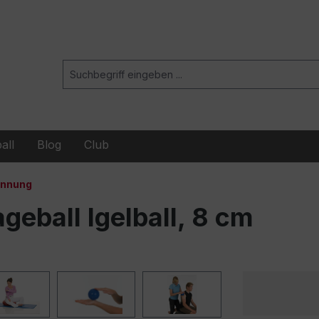
all
Blog
Club
annung
eball Igelball, 8 cm