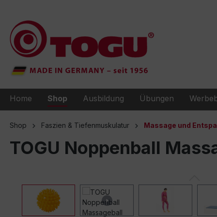
e springen
Zur Hauptnavigation springen
Home
Shop
Ausbildung
Übungen
Werbeb
Shop
Faszien & Tiefenmuskulatur
Massage und Entsp
TOGU Noppenball Massag