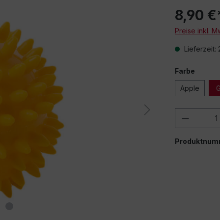
8,90 €
Preise inkl. 
Lieferzeit:
Farbe
Beim Abspielen 
Apple
G
über
Produkt
Produktnum