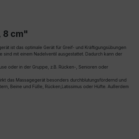
, 8 cm"
rät ist das optimale Gerät für Greif- und Kräftigungsübungen
lle sind mit einem Nadelventil ausgestattet. Dadurch kann der
se oder in der Gruppe, z.B. Rücken-, Senioren oder
 wirkt das Massagegerät besonders durchblutungsfördernd und
ultern, Beine und Füße, Rücken,Latissimus oder Hüfte. Außerdem