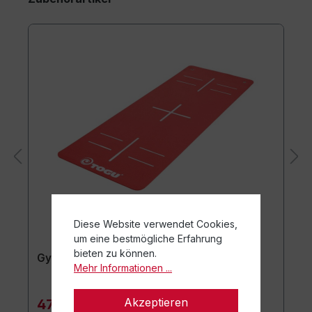
Diese Website verwendet Cookies,
um eine bestmögliche Erfahrung
bieten zu können.
Gymnastikmatte TOGU JumpYone
Mehr Informationen ...
Akzeptieren
47,90 €*