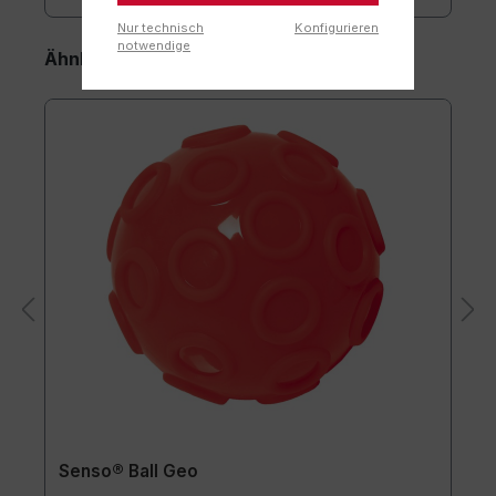
Nur technisch
Konfigurieren
notwendige
Ähnliche Artikel
Senso® Ball Geo