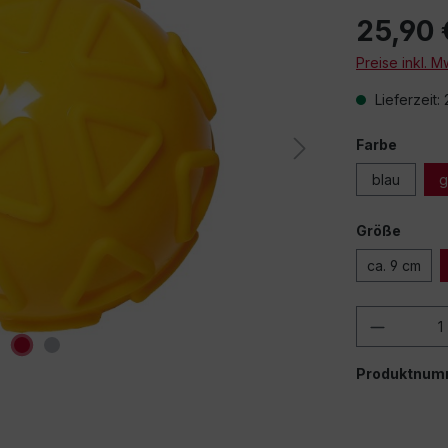
25,90 
Preise inkl. 
Lieferzeit:
Farbe
blau
g
Größe
ca. 9 cm
Produkt
Produktnum