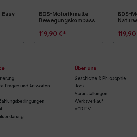
 Easy
BDS-Motorikmatte
BDS-Mo
Bewegungskompass
Naturw
119,90 €*
119,90
ce
Über uns
trierung
Geschichte & Philosophie
lte Fragen und Antworten
Jobs
Veranstaltungen
Zahlungsbedingungen
Werksverkauf
t
AGR E.V
itserklärung