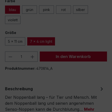
Farbe
blau
grün
pink
rot
silber
violett
Größe
5 x 11 cm
7 x 4 cm light
Produkt Anzahl: Gib den gewünschten We
In den Warenkorb
Produktnummer:
470814_A
Beschreibung
Der Noppenball lang – für Tier und Mensch. Mit
dem Noppenball lang und seinen angenehmen
Senso-Noppen kann die Durchblutung…
Mehr