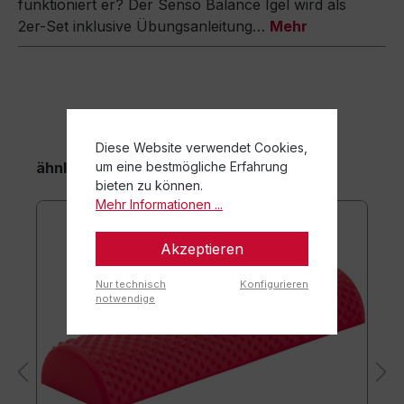
funktioniert er? Der Senso Balance Igel wird als
2er-Set inklusive Übungsanleitung…
Mehr
Diese Website verwendet Cookies,
ähnliche Artikel
um eine bestmögliche Erfahrung
bieten zu können.
Mehr Informationen ...
Akzeptieren
Nur technisch
Konfigurieren
notwendige