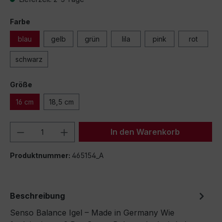
Farbe
blau
gelb
grün
lila
pink
rot
schwarz
Größe
16 cm
18,5 cm
Produkt Anzahl: Gib den gewünschten We
In den Warenkorb
Produktnummer:
465154_A
Beschreibung
Senso Balance Igel – Made in Germany Wie