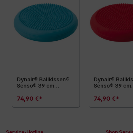
Dynair® Ballkissen®
Dynair® Ballki
Senso® 39 cm
Senso® 39 cm
(Animal)
(Animal)
74,90 €*
74,90 €*
Service-Hotline
Shop Servi