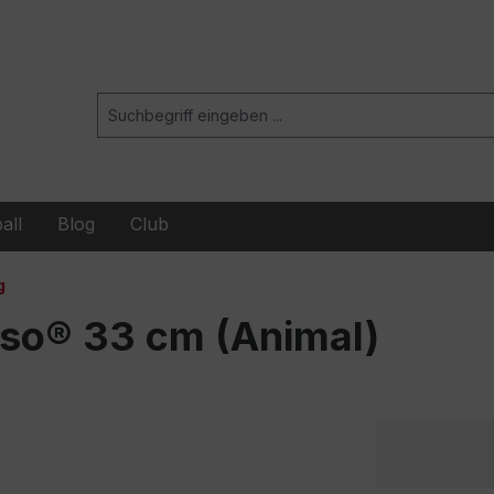
all
Blog
Club
g
nso® 33 cm (Animal)