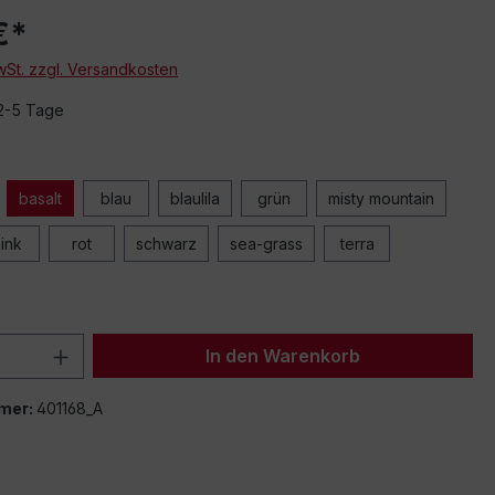
€*
MwSt. zzgl. Versandkosten
 2-5 Tage
basalt
blau
blaulila
grün
misty mountain
ink
rot
schwarz
sea-grass
terra
 Anzahl: Gib den gewünschten Wert ein 
In den Warenkorb
mer:
401168_A