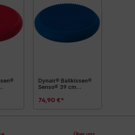
ssen®
Dynair® Ballkissen®
Senso® 39 cm
(Animal)
74,90 €*
ce
Über uns