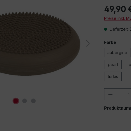
49,90 
Preise inkl. 
Lieferzeit:
Farbe
aubergine
pearl
p
türkis
Produkt
Produktnum