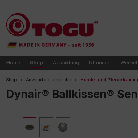
e springen
Zur Hauptnavigation springen
Home
Shop
Ausbildung
Übungen
Werbeb
Shop
Anwendungsbereiche
Hunde- und Pferdetrainin
Dynair® Ballkissen® Se