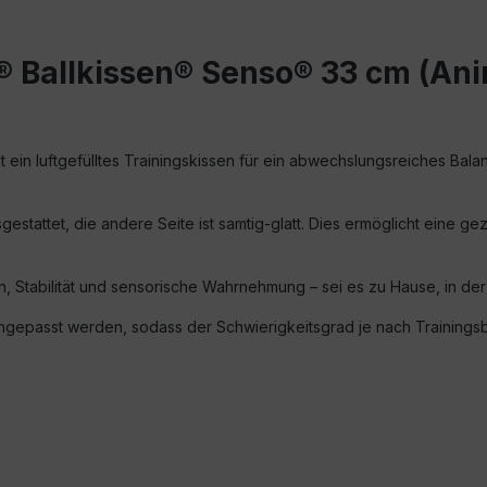
® Ballkissen® Senso® 33 cm (Ani
ein luftgefülltes Trainingskissen für ein abwechslungsreiches Balan
stattet, die andere Seite ist samtig-glatt. Dies ermöglicht eine gezi
ion, Stabilität und sensorische Wahrnehmung – sei es zu Hause, in de
l angepasst werden, sodass der Schwierigkeitsgrad je nach Trainings