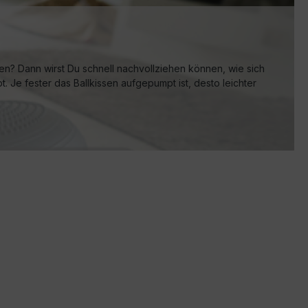
en? Dann wirst Du schnell nachvollziehen können, wie sich
t. Je fester das Ballkissen aufgepumpt ist, desto leichter