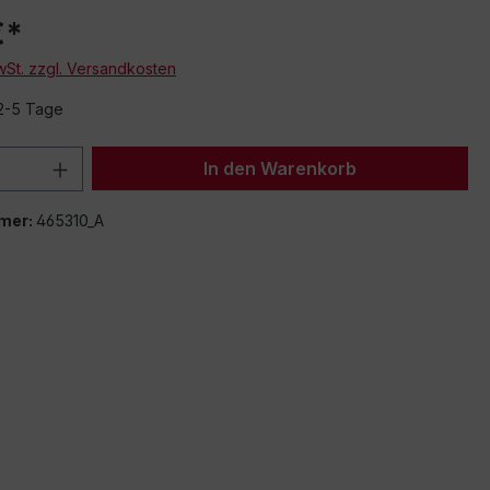
€*
MwSt. zzgl. Versandkosten
 2-5 Tage
 Anzahl: Gib den gewünschten Wert ein 
In den Warenkorb
mer:
465310_A