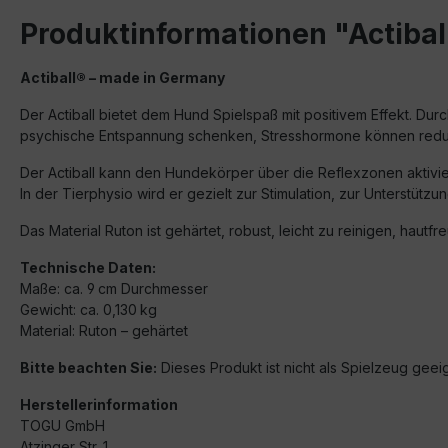
Produktinformationen "Actibal
Actiball® – made in Germany
Der Actiball bietet dem Hund Spielspaß mit positivem Effekt. Du
psychische Entspannung schenken, Stresshormone können reduz
Der Actiball kann den Hundekörper über die Reflexzonen aktivie
In der
Tierphysio
wird er gezielt zur Stimulation, zur Unterstüt
Das Material Ruton ist gehärtet, robust, leicht zu reinigen, hautf
Technische Daten:
Maße: ca. 9 cm Durchmesser
Gewicht: ca. 0,130 kg
Material: Ruton – gehärtet
Bitte beachten Sie:
Dieses Produkt ist nicht als Spielzeug geei
Herstellerinformation
TOGU GmbH
Atzinger Str. 1