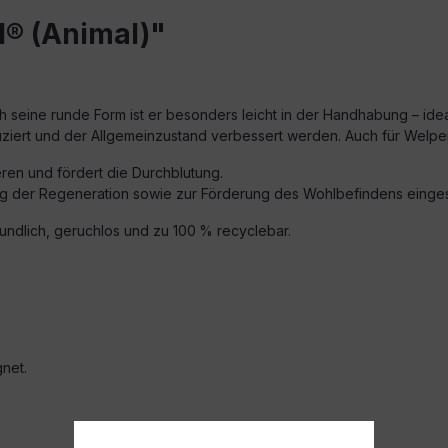
l® (Animal)"
rch seine runde Form ist er besonders leicht in der Handhabung – id
iert und der Allgemeinzustand verbessert werden. Auch für Welpe
ren und fördert die Durchblutung.
zung der Regeneration sowie zur Förderung des Wohlbefindens einges
reundlich, geruchlos und zu 100 % recyclebar.
gnet.