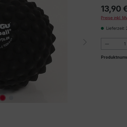
13,90 
Preise inkl. 
Lieferzeit:
Produkt
Produktnum