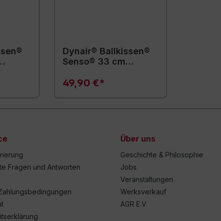
ssen®
Dynair® Ballkissen®
Senso® 33 cm
(Animal)
49,90 €*
ce
Über uns
trierung
Geschichte & Philosophie
lte Fragen und Antworten
Jobs
Veranstaltungen
Zahlungsbedingungen
Werksverkauf
t
AGR E.V
itserklärung