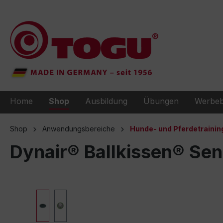
e springen
Zur Hauptnavigation springen
Home
Shop
Ausbildung
Übungen
Werbeb
Shop
Anwendungsbereiche
Hunde- und Pferdetrainin
Dynair® Ballkissen® Se