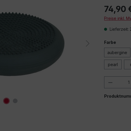
74,90 
Preise inkl. 
Lieferzeit:
Farbe
aubergine
pearl
Produkt
Produktnum