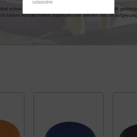
notwendige
elbst schon mal auf einem Balancekissen oder Balancebrett gestand
 noch keinen Kontakt hatten: Balancekissen werden mit Luft aufgepump