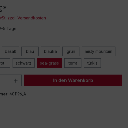
€*
MwSt. zzgl. Versandkosten
 2-5 Tage
basalt
blau
blaulila
grün
misty mountain
rot
schwarz
sea-grass
terra
türkis
 Anzahl: Gib den gewünschten Wert ein 
In den Warenkorb
mer:
401196_A