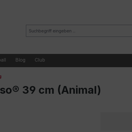
all
Blog
Club
g
nso® 39 cm (Animal)