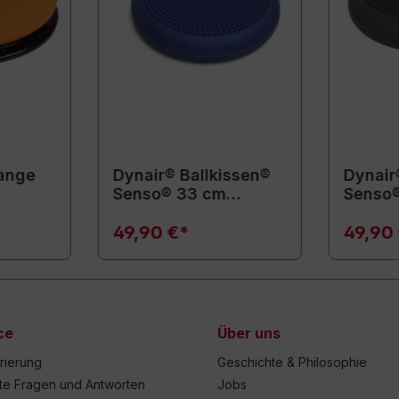
range
Dynair® Ballkissen®
Dynair
Senso® 33 cm
Senso
(Animal)
(Anima
49,90 €*
49,90
ce
Über uns
trierung
Geschichte & Philosophie
lte Fragen und Antworten
Jobs