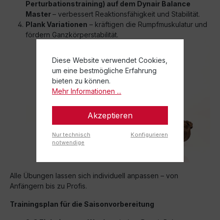
Perturbationstraining) auf dem Dynair Balance
Master
– verbessert Reaktionsfähigkeit und Stabilität.
Plank Variationen
– kräftigen die Rumpfmuskulatur und
fördern Ganzkörperstabilität.
Diese Website verwendet Cookies,
um eine bestmögliche Erfahrung
bieten zu können.
Mehr Informationen ...
Akzeptieren
Nur technisch
Konfigurieren
notwendige
Alle Übungen lassen sich individuell anpassen – von
Anfängern bis zu Profis.
Trainingsplan für die Saisonvorbereitung