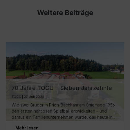
Weitere Beiträge
70 Jahre TOGU – Sieben Jahrzehnte
Ball-Manufaktur am Chiemsee
TOGU | 27. Juli 2026
Wie zwei Brüder in Prien-Bachham am Chiemsee 1956
den ersten nahtlosen Spielball entwickelten – und
daraus ein Familienunternehmen wurde, das heute in...
Mehr lesen