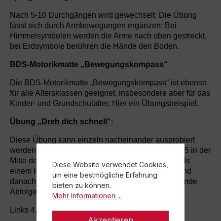
Nach 5-10 Durchgängen wird gewechselt. Die Übung
lässt sich durch Armbewegungen ergänzen: Bei
Himmelsymbolen werden die Arme nach oben gestreckt,
bei Erdsymbole berühren die Hände den Boden.
BDS-Motorikmatte „Bewegungskompass“
Die BDS-Motorikmatte „Bewegungskompass“ ist ebenso
für alle Altersklassen geeignet, insbesondere aber für das
Kinder- und Grundschulalter. Hier ein Übungsbeispiel:
Übung „Dreh dich schnell“
:
Diese Übung kann einzeln nacheinander ausprobiert
werden: Du stehst mit beiden Beinen auf der Zahl 5 in der
Mitte der Matte. Springe jetzt gleichzeitig mit jeweils
Diese Website verwendet Cookies,
einem Fuß auf zwei gegenüberliegende Zahlen und
um eine bestmögliche Erfahrung
danach wieder zurück auf die 5. Beachte die folgende
bieten zu können.
Abfolge:
Mehr Informationen ...
Links 4, rechts 6, beidbeinig auf die 5
Akzeptieren