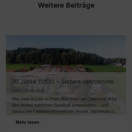
Weitere Beiträge
70 Jahre TOGU – Sieben Jahrzehnte
Ball-Manufaktur am Chiemsee
TOGU | 27. Juli 2026
Wie zwei Brüder in Prien-Bachham am Chiemsee 1956
den ersten nahtlosen Spielball entwickelten – und
daraus ein Familienunternehmen wurde, das heute in...
Mehr lesen