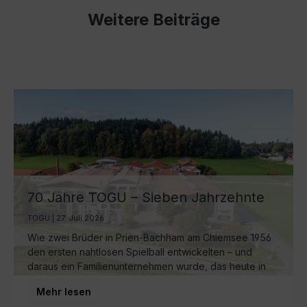
Weitere Beiträge
70 Jahre TOGU – Sieben Jahrzehnte
Ball-Manufaktur am Chiemsee
TOGU | 27. Juli 2026
Wie zwei Brüder in Prien-Bachham am Chiemsee 1956
den ersten nahtlosen Spielball entwickelten – und
daraus ein Familienunternehmen wurde, das heute in
dritter Generation weltweit für Bewegung sorgt.
Mehr lesen