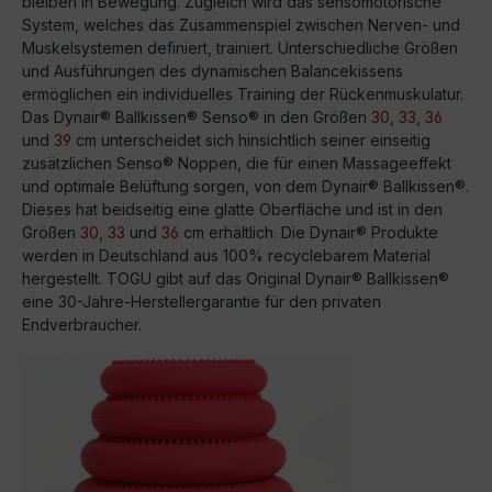
bleiben in Bewegung. Zugleich wird das sensomotorische
System, welches das Zusammenspiel zwischen Nerven- und
Muskelsystemen definiert, trainiert. Unterschiedliche Größen
und Ausführungen des dynamischen Balancekissens
ermöglichen ein individuelles Training der Rückenmuskulatur.
Das Dynair® Ballkissen® Senso® in den Größen
30
,
33
,
36
und
39
cm unterscheidet sich hinsichtlich seiner einseitig
zusätzlichen Senso® Noppen, die für einen Massageeffekt
und optimale Belüftung sorgen, von dem Dynair® Ballkissen®.
Dieses hat beidseitig eine glatte Oberfläche und ist in den
Größen
30
,
33
und
36
cm erhältlich. Die Dynair® Produkte
werden in Deutschland aus 100% recyclebarem Material
hergestellt. TOGU gibt auf das Original Dynair® Ballkissen®
eine 30-Jahre-Herstellergarantie für den privaten
Endverbraucher.