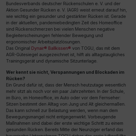
Bundesverbands deutscher Rückenschulen e. V. und der
Aktion Gesunder Rücken e. V. (AGR) weist erneut darauf hin,
wie wichtig ein gesunder und gestärkter Rücken ist. Gerade
in der aktuellen, pandemiebedingten Zeit des Homeoffice
sind Rückenschmerzen bei vielen Menschen negative
Begleiterscheinungen fehlender Bewegung und
ergonomischer Arbeitsplatzlösungen.
Das Original
Dynair® Ballkissen®
von TOGU, das mit dem
AGR-Gütesiegel ausgezeichnet ist, hilft als alltagstaugliches
Trainingsgerät und dynamische Sitzunterlage.
Wer kennt sie nicht, Verspannungen und Blockaden im
Rücken?
Ein Grund dafür ist, dass der Mensch heutzutage wesentlich
mehr sitzt als noch vor ein paar Jahrzehnten. In der Schule,
im Büro, im Homeoffice, im Auto oder vor dem Fernseher:
Sitzen bestimmt den Alltag von Jung und Alt gleichermaßen.
Das kann schnell zur Belastung werden, wenn man dem
Bewegungsmangel nicht entgegenwirkt. Vorbeugende
Maßnahmen sind dabei der erste wichtige Schritt zu einem
gesunden Rücken. Bereits Mitte der Neunziger erfand das
bayerische Unternehmen TOGU daher das erste luftgefüllte