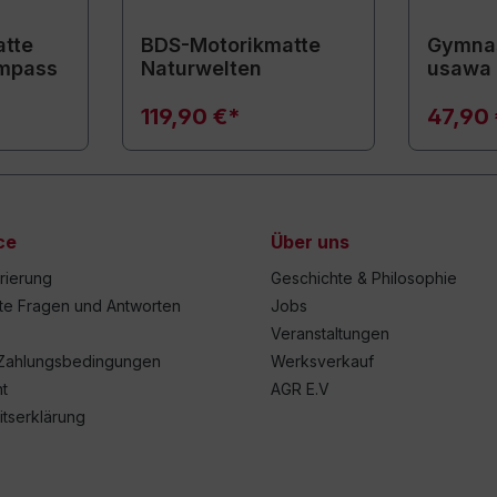
tte
BDS-Motorikmatte
Gymnas
mpass
Naturwelten
usawa
119,90 €*
47,90
ce
Über uns
trierung
Geschichte & Philosophie
lte Fragen und Antworten
Jobs
Veranstaltungen
Zahlungsbedingungen
Werksverkauf
t
AGR E.V
itserklärung