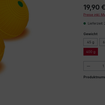
19,90 
Preise inkl. 
Lieferzeit:
Gewicht
45 g
6
400 g
Produkt
Produktnum