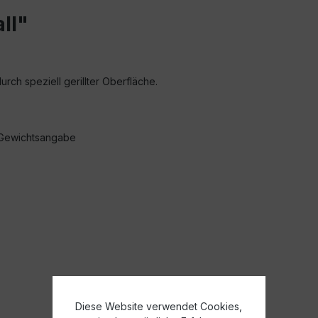
ll"
urch speziell gerillter Oberfläche.
t Gewichtsangabe
Diese Website verwendet Cookies,