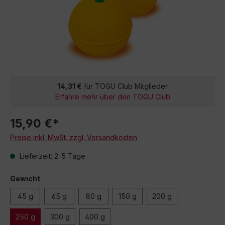
14,31 €
für TOGU Club Mitglieder
Erfahre mehr über den TOGU Club
15,90 €*
Preise inkl. MwSt. zzgl. Versandkosten
Lieferzeit: 2-5 Tage
Gewicht
45 g
65 g
80 g
150 g
200 g
250 g
300 g
400 g