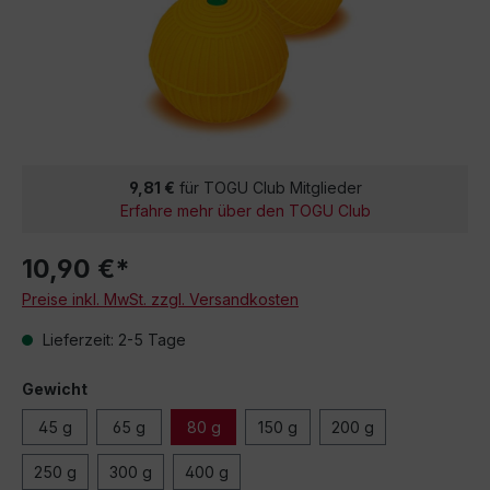
9,81 €
für TOGU Club Mitglieder
Erfahre mehr über den TOGU Club
10,90 €*
Preise inkl. MwSt. zzgl. Versandkosten
Lieferzeit: 2-5 Tage
Gewicht
45 g
65 g
80 g
150 g
200 g
250 g
300 g
400 g