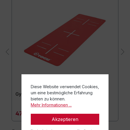
Diese Website verwendet Cookies,
um eine bestmögliche Erfahrung
Gymnastikmatte TOGU JumpYone
bieten zu können.
Mehr Informationen ...
47,90 €*
Akzeptieren