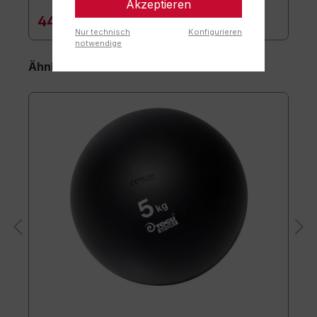
Akzeptieren
44,90 €*
Nur technisch
Konfigurieren
notwendige
Ähnliche Artikel