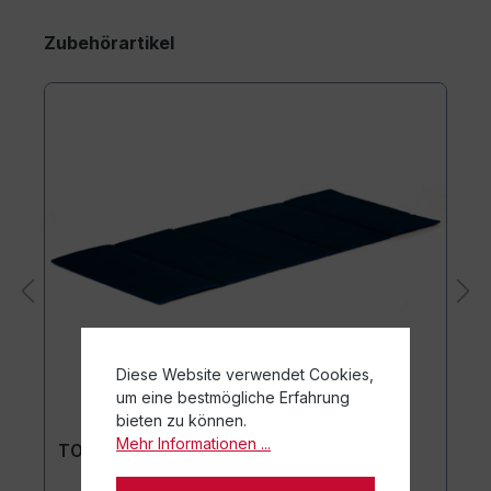
Zubehörartikel
Diese Website verwendet Cookies,
um eine bestmögliche Erfahrung
bieten zu können.
Mehr Informationen ...
TOGU Premium Easy Matte