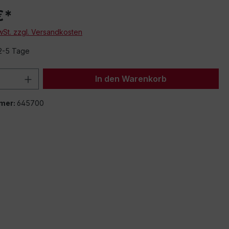
€*
MwSt. zzgl. Versandkosten
 2-5 Tage
 Anzahl: Gib den gewünschten Wert ein 
In den Warenkorb
mer:
645700