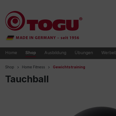
e springen
Zur Hauptnavigation springen
Home
Shop
Ausbildung
Übungen
Werbeb
Shop
Home Fitness
Gewichtstraining
Tauchball