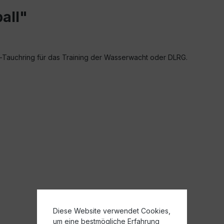
all"
-Tauchring für das Training der Wasserwacht oder DLRG.
Diese Website verwendet Cookies,
um eine bestmögliche Erfahrung