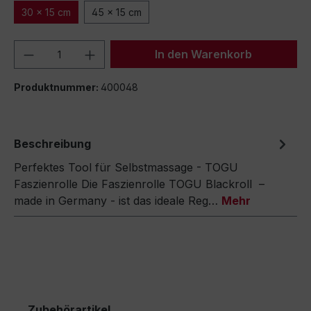
30 x 15 cm
45 x 15 cm
Produkt Anzahl: Gib den gewünschten We
In den Warenkorb
Produktnummer:
400048
Beschreibung
Perfektes Tool für Selbstmassage - TOGU
Faszienrolle Die Faszienrolle TOGU Blackroll –
made in Germany - ist das ideale Reg…
Mehr
Zubehörartikel