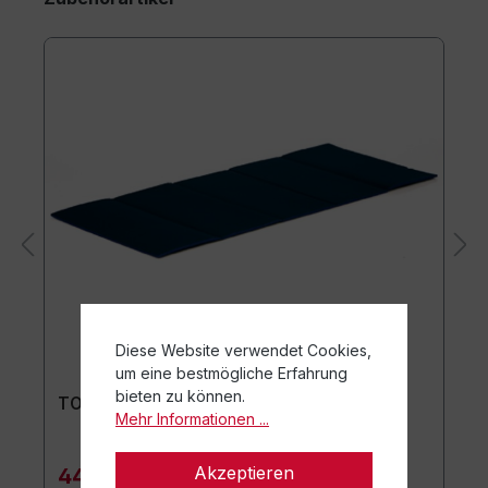
Diese Website verwendet Cookies,
um eine bestmögliche Erfahrung
bieten zu können.
TOGU Premium Easy Matte
Mehr Informationen ...
Akzeptieren
44,90 €*