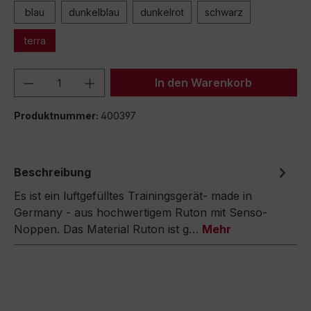
blau
dunkelblau
dunkelrot
schwarz
terra
Produkt Anzahl: Gib den gewünschten We
In den Warenkorb
Produktnummer:
400397
Beschreibung
Es ist ein luftgefülltes Trainingsgerät- made in
Germany - aus hochwertigem Ruton mit Senso-
Noppen. Das Material Ruton ist g…
Mehr