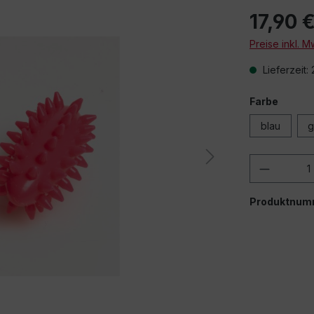
17,90 
Preise inkl. 
Lieferzeit:
Farbe
Beim Abspielen 
blau
g
über
Produkt
Produktnum