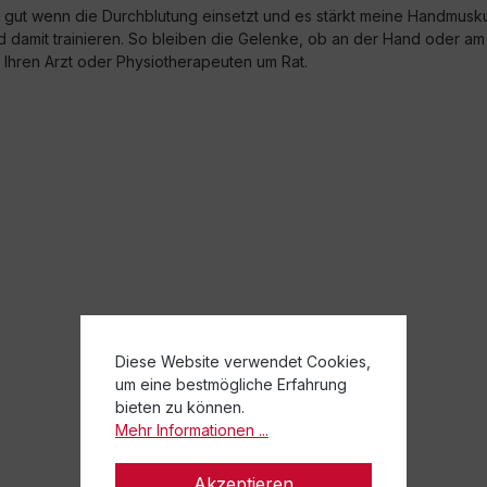
ig gut wenn die Durchblutung einsetzt und es stärkt meine Handmuskul
 damit trainieren. So bleiben die Gelenke, ob an der Hand oder am 
Ihren Arzt oder Physiotherapeuten um Rat.
Diese Website verwendet Cookies,
um eine bestmögliche Erfahrung
bieten zu können.
Mehr Informationen ...
Akzeptieren