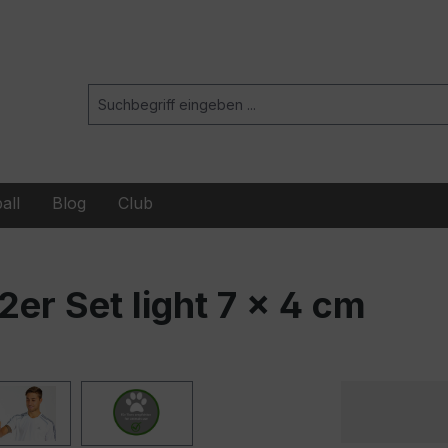
all
Blog
Club
er Set light 7 x 4 cm