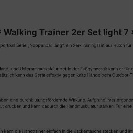
Walking Trainer 2er Set light 7
rtball Serie „Noppenball lang“: ein 2er-Trainingsset aus Ruton für d
- Hand- und Unterarmmuskulatur bei. In der Fußgymnastik kann er fü
lich kann das Gerät effektiv gegen kalte Hände beim Outdoor-Traini
 eine durchblutungsfördernde Wirkung. Aufgrund Ihrer ergonomisc
lls gut drücken und kann dadurch die Handmuskulatur stärken. Für ei
h kann die Handtrainer einfach in die Jackentasche stecken und im