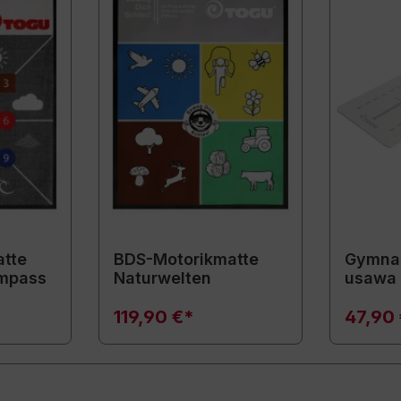
tte
BDS-Motorikmatte
Gymnas
mpass
Naturwelten
usawa
119,90 €*
47,90