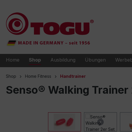
e springen
Zur Hauptnavigation springen
Home
Shop
Ausbildung
Übungen
Werbeb
Shop
Home Fitness
Handtrainer
Senso® Walking Trainer 2