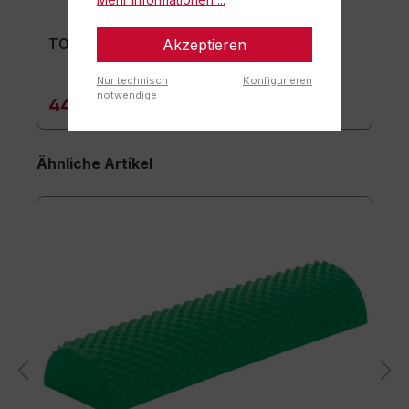
Akzeptieren
TOGU Premium Easy Matte
Nur technisch
Konfigurieren
notwendige
44,90 €*
Ähnliche Artikel