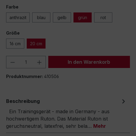
Farbe
anthrazit
blau
gelb
grün
rot
Größe
16 cm
20 cm
Produkt Anzahl: Gib den gewünschten We
In den Warenkorb
Produktnummer:
410506
Beschreibung
Ein Trainingsgerät - made in Germany - aus
hochwertigem Ruton. Das Material Ruton ist
geruchsneutral, latexfrei, sehr bela…
Mehr