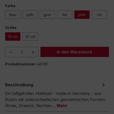
Farbe
blau
gelb
grün
lila
pink
rot
Größe
16 cm
20 cm
Produkt Anzahl: Gib den gewünschten We
In den Warenkorb
Produktnummer:
465181
Beschreibung
Ein luftgefüllter Halbball - made in Germany - aus
Ruton mit unterschiedlichen geometrischen Formen
(Kreis, Dreieck, Rechtec…
Mehr