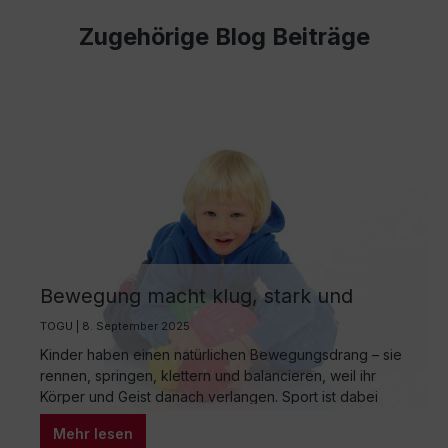
Zugehörige Blog Beiträge
Bewegung macht klug, stark und
ausgeglichen: Die Bedeutung von
TOGU | 8. September 2025
Sport für Kinder und die
Kinder haben einen natürlichen Bewegungsdrang – sie
altersgerechte Wahl der richtigen
rennen, springen, klettern und balancieren, weil ihr
Sportart
Körper und Geist danach verlangen. Sport ist dabei
nicht nur ein Ventil für Energie, sondern ein
Mehr lesen
entscheidender Motor für die gesunde Entwicklung. In