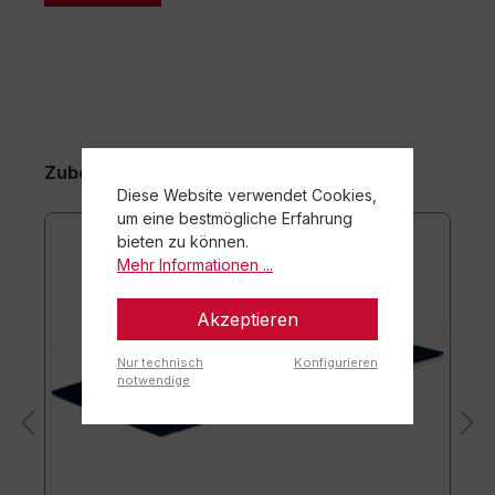
einer Welt, die zunehmend von digitalen Medien
geprägt ist, wird gezielte Bewegung immer wichtiger –
für die körperliche Gesundheit, die emotionale Stabilität
und die soziale Reifung.
Zubehörartikel
Diese Website verwendet Cookies,
um eine bestmögliche Erfahrung
bieten zu können.
Mehr Informationen ...
Akzeptieren
Nur technisch
Konfigurieren
notwendige