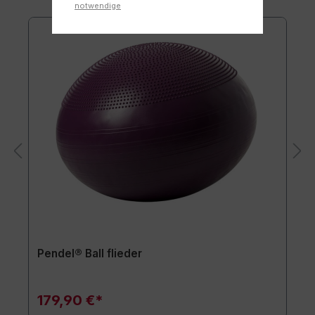
notwendige
Pendel® Ball flieder
179,90 €*