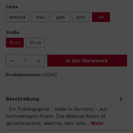
Farbe
anthrazit
blau
gelb
grün
rot
Größe
16 cm
20 cm
Produkt Anzahl: Gib den gewünschten We
In den Warenkorb
Produktnummer:
410492
Beschreibung
Ein Trainingsgerät - made in Germany - aus
hochwertigem Ruton. Das Material Ruton ist
geruchsneutral, latexfrei, sehr bela…
Mehr