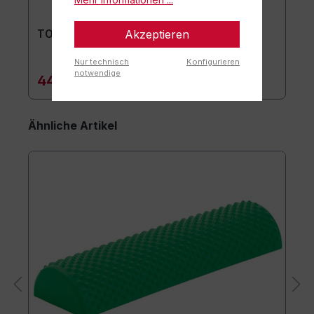
Akzeptieren
TOGU Premium Easy Matte
Nur technisch
Konfigurieren
notwendige
44,90 €*
Ähnliche Artikel