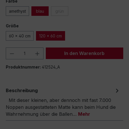
Farbe
amethyst
blau
grün
Größe
60 x 40 cm
120 x 60 cm
Produkt Anzahl: Gib den gewünschten We
In den Warenkorb
Produktnummer:
412524_A
Beschreibung
Mit dieser kleinen, aber dennoch mit fast 7.000
Noppen ausgestatteten Matte kann beim Hund die
Wahrnehmung über die Ballen…
Mehr