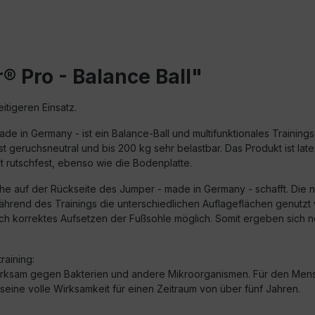
 Pro - Balance Ball"
eitigeren Einsatz.
e in Germany - ist ein Balance-Ball und multifunktionales Trainingsg
ist geruchsneutral und bis 200 kg sehr belastbar. Das Produkt ist la
ist rutschfest, ebenso wie die Bodenplatte.
he auf der Rückseite des Jumper - made in Germany - schafft. Die neu
hrend des Trainings die unterschiedlichen Auflageflächen genutzt 
sch korrektes Aufsetzen der Fußsohle möglich. Somit ergeben sich 
raining:
hwirksam gegen Bakterien und andere Mikroorganismen. Für den Mensc
 seine volle Wirksamkeit für einen Zeitraum von über fünf Jahren.