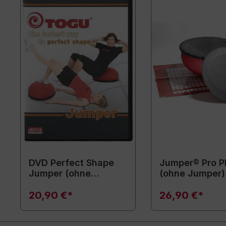
DVD Perfect Shape
Jumper® Pro Pl
Jumper (ohne
(ohne Jumper)
Trainingsgerät – nur
DVD)
20,90 €*
26,90 €*