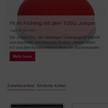
Fit im Frühling mit dem TOGU Jumper
Pro
Togu | 12. Mai 2021
Der Jumper Pro - ein vielseitiges Trainingsgerät! Geprüft
und empfohlen von Gesunder Rücken – besser leben
e.V. und dem Bundesverband deutscher Rückenschulen
(BdR) e.V. Mehr Informationen auf agr-ev.de.
Mehr lesen
Belastbarkeit: ca. 200 kg Viele Übungen lassen sich mit
dem TOGU® Jumper® Pro realisieren. Er ist sehr
belastbar und überzeugt durch seinen Trampolineffekt.
Krafttraining, Gleichgewicht und Ausdauer…
Zubehörartikel
Ähnliche Artikel