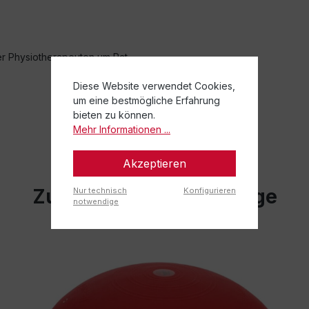
er Physiotherapeuten um Rat.
Diese Website verwendet Cookies,
um eine bestmögliche Erfahrung
bieten zu können.
Mehr Informationen ...
Akzeptieren
Zugehörige Blog Beiträge
Nur technisch
Konfigurieren
notwendige