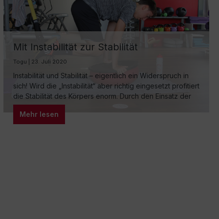
Mit Instabilität zur Stabilität
Togu | 23. Juli 2020
Instabilität und Stabilität – eigentlich ein Widerspruch in
sich! Wird die „Instabilität“ aber richtig eingesetzt profitiert
die Stabilität des Körpers enorm. Durch den Einsatz der
Instabilität – hier des TOGU Jumper Pro®– in Verbindung
Mehr lesen
mit anderen Trainingsgeräten wie FlexVit Miniband®,
Theragymband® und Slingtrainer wird die Muskulatur
dazu gezwungen die Bewegungen des TOGU Jumpers
auszugleichen. Je…