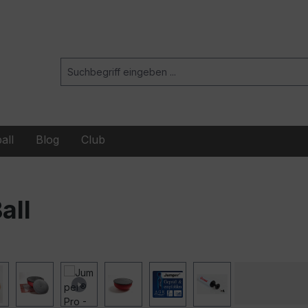
all
Blog
Club
all