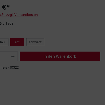
 €*
MwSt. zzgl. Versandkosten
 2-5 Tage
lau
rot
schwarz
 Anzahl: Gib den gewünschten Wert ein 
In den Warenkorb
mer:
410322