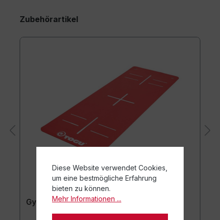
Zubehörartikel
Diese Website verwendet Cookies,
um eine bestmögliche Erfahrung
bieten zu können.
Mehr Informationen ...
Gymnastikmatte TOGU JumpYone