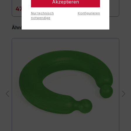
Akzeptieren
47,90 €*
Nur technisch
Konfigurieren
notwendige
Ähnliche Artikel