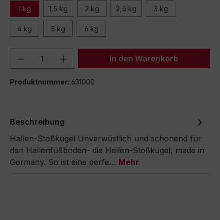
1 kg
1,5 kg
2 kg
2,5 kg
3 kg
4 kg
5 kg
6 kg
Produkt Anzahl: Gib den gewünschten We
In den Warenkorb
Produktnummer:
631000
Beschreibung
Hallen-Stoßkugel Unverwüstlich und schonend für
den Hallenfußboden- die Hallen-Stoßkugel, made in
Germany. So ist eine perfe…
Mehr