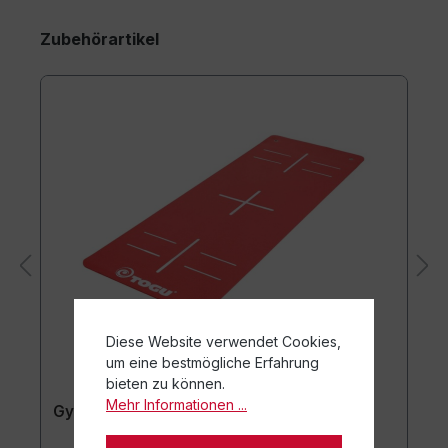
Zubehörartikel
Diese Website verwendet Cookies,
um eine bestmögliche Erfahrung
bieten zu können.
Mehr Informationen ...
Gymnastikmatte TOGU JumpYone