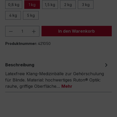
0,8 kg
1 kg
1,5 kg
2 kg
3 kg
4 kg
5 kg
Produkt Anzahl: Gib den gewünschten We
In den Warenkorb
Produktnummer:
421050
Beschreibung
Latexfreie Klang-Medizinbälle zur Gehörschulung
für Blinde. Material: hochwertiges Ruton® Optik:
rauhe, griffige Oberfläche…
Mehr