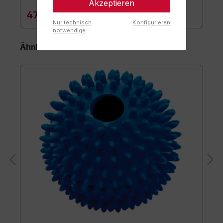
Akzeptieren
47,90 €*
Nur technisch
Konfigurieren
notwendige
Ähnliche Artikel