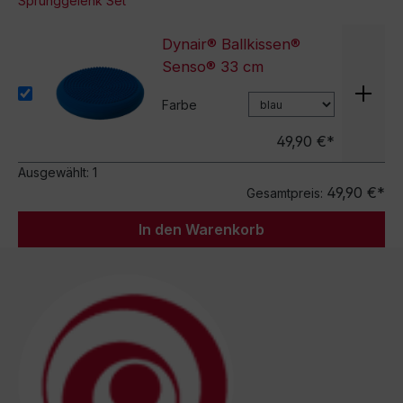
Sprunggelenk Set
Dynair® Ballkissen®
Senso® 33 cm
Farbe
49,90 €*
Ausgewählt:
1
49,90 €*
Gesamtpreis:
In den Warenkorb