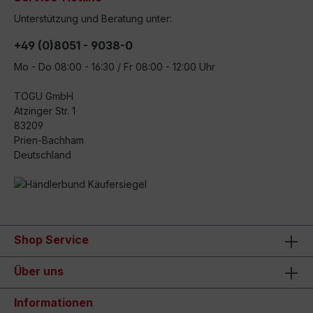
Unterstützung und Beratung unter:
+49 (0)8051 - 9038-0
Mo - Do 08:00 - 16:30 / Fr 08:00 - 12:00 Uhr
TOGU GmbH
Atzinger Str. 1
83209
Prien-Bachham
Deutschland
Shop Service
Über uns
Informationen