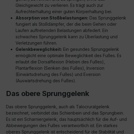
Gleichgewicht zu verlieren. Es trägt auch zur
Aufrechterhaltung einer guten Körperhaltung bei.
Absorption von Stoßbelastungen:
Das Sprunggelenk
fungiert als Stoßdämpfer, der die beim Gehen oder
Laufen auftretenden Belastungen abfedert. Ein
schwaches Sprunggelenk kann zu Überlastung und
Verletzungen führen.
Gelenkbeweglichkeit:
Ein gesundes Sprunggelenk
ermöglicht eine optimale Beweglichkeit des Fußes. Es
erlaubt die Dorsalflexion (Heben des Fußes),
Plantarflexion (Senken des Fußes), Inversion
(Einwärtsdrehung des Fußes) und Eversion
(Auswärtsdrehung des Fußes).
Das obere Sprunggelenk
Das obere Sprunggelenk, auch als Talocruralgelenk
bezeichnet, verbindet das Schienbein und das Sprungbein.
Es ist ein Scharniergelenk, das hauptsächlich für die Auf- und
Abbewegungen des Fußes verantwortlich ist. Ein starkes
oberes Sprunggelenk ist entscheidend für die Stabilität und