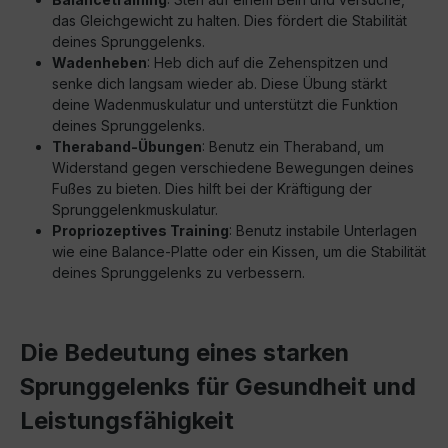
das Gleichgewicht zu halten. Dies fördert die Stabilität
deines Sprunggelenks.
Wadenheben
: Heb dich auf die Zehenspitzen und
senke dich langsam wieder ab. Diese Übung stärkt
deine Wadenmuskulatur und unterstützt die Funktion
deines Sprunggelenks.
Theraband-Übungen
: Benutz ein Theraband, um
Widerstand gegen verschiedene Bewegungen deines
Fußes zu bieten. Dies hilft bei der Kräftigung der
Sprunggelenkmuskulatur.
Propriozeptives Training
: Benutz instabile Unterlagen
wie eine Balance-Platte oder ein Kissen, um die Stabilität
deines Sprunggelenks zu verbessern.
Die Bedeutung eines starken
Sprunggelenks für Gesundheit und
Leistungsfähigkeit