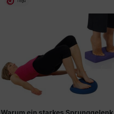
Togu
Warum ein starkes Sprunggelenk