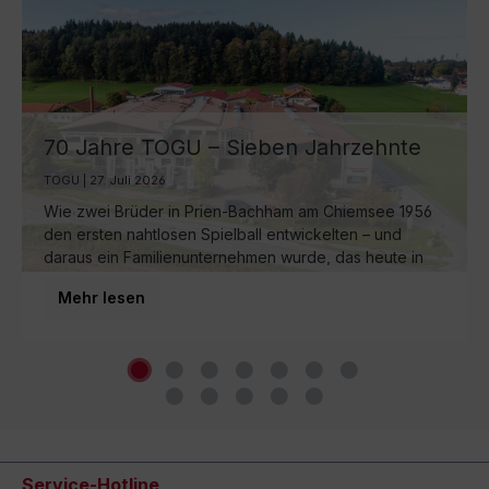
70 Jahre TOGU – Sieben Jahrzehnte
Ball-Manufaktur am Chiemsee
TOGU | 27. Juli 2026
Wie zwei Brüder in Prien-Bachham am Chiemsee 1956
den ersten nahtlosen Spielball entwickelten – und
daraus ein Familienunternehmen wurde, das heute in
dritter Generation weltweit für Bewegung sorgt.
Mehr lesen
Service-Hotline