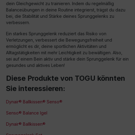
dein Gleichgewicht zu trainieren. Indem du regelmäßig
Balanceübungen in deine Routine integrierst, trägst du dazu
bei, die Stabilität und Stärke deines Sprunggelenks zu
verbessern.
Ein starkes Sprunggelenk reduziert das Risiko von
Verletzungen, verbessert die Bewegungsfreiheit und
ermöglicht es dir, deine sportlichen Aktivitäten und
Alltagstätigkeiten mit mehr Leichtigkeit zu bewältigen. Also,
sei auf einem Bein aktiv und stärke dein Sprunggelenk für ein
gesundes und aktives Leben!
Diese Produkte von TOGU könnten
Sie interessieren:
Dynair® Ballkissen® Senso®
Senso® Balance Igel
Dynair® Ballkissen®