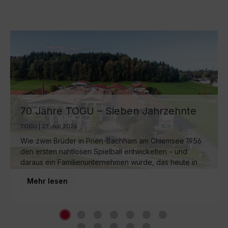
70 Jahre TOGU – Sieben Jahrzehnte
Ball-Manufaktur am Chiemsee
TOGU | 27. Juli 2026
Wie zwei Brüder in Prien-Bachham am Chiemsee 1956
den ersten nahtlosen Spielball entwickelten – und
daraus ein Familienunternehmen wurde, das heute in
dritter Generation weltweit für Bewegung sorgt.
Mehr lesen