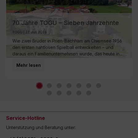
70 Jahre TOGU – Sieben Jahrzehnte
Ball-Manufaktur am Chiemsee
TOGU | 27. Juli 2026
Wie zwei Brüder in Prien-Bachham am Chiemsee 1956
den ersten nahtlosen Spielball entwickelten – und
daraus ein Familienunternehmen wurde, das heute in...
Mehr lesen
Service-Hotline
Unterstützung und Beratung unter: