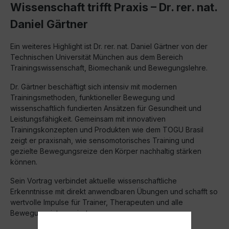
Wissenschaft trifft Praxis – Dr. rer. nat.
Daniel Gärtner
Ein weiteres Highlight ist Dr. rer. nat. Daniel Gärtner von der
Technischen Universität München aus dem Bereich
Trainingswissenschaft, Biomechanik und Bewegungslehre.
Dr. Gärtner beschäftigt sich intensiv mit modernen
Trainingsmethoden, funktioneller Bewegung und
wissenschaftlich fundierten Ansätzen für Gesundheit und
Leistungsfähigkeit. Gemeinsam mit innovativen
Trainingskonzepten und Produkten wie dem TOGU Brasil
zeigt er praxisnah, wie sensomotorisches Training und
gezielte Bewegungsreize den Körper nachhaltig stärken
können.
Sein Vortrag verbindet aktuelle wissenschaftliche
Erkenntnisse mit direkt anwendbaren Übungen und schafft so
wertvolle Impulse für Trainer, Therapeuten und alle
Bewegungsinteressierten.