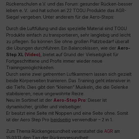
Rückenschulen e.V. und das Forum: gesunder Rücken-besser
leben e. V. und hat schon an 22 TOGU Produkte das AGR-
Siegel vergeben. Unter anderem für die Aero-Steps:
Durch die Luftfüllung und das spezielle Material sind TOGU
Produkte einfach zu transportieren, sehr langlebig und leicht
zu pflegen. So können Sie ohne großen Platz­bedarf überall
die Übungen durchführen. Ein Balancekissen, wie der
Aero-
Step XL
(Video)
, bietet auf Grund der Vielsei­tigkeit für
Fortgeschrittene und Profis im­mer wieder neue
Trainingsmöglichkeiten.
Durch seine zwei getrennten Luftkammern lassen sich gezielt
beide Körperseiten trai­nieren. Das Training geht intensiver in
die Tiefe. Dies gibt den “kleinen” Muskeln, die die Gelenke
stabilisieren, neue ungewohn­te Reize.
Neu im Sortimet ist der
Aero-Step Pro
: Dieser ist
dynamischer, größer und vielseitiger.
Er besitzt eine Seite mit Noppen und eine Seite ohne. Somit
ist der Aero Step Pro
beidseitig
verwendbar – 2 in 1.
Zum Thema Rückengesundheit veranstaltet die
AGR
am
15.03.13 den Tag der Rückengesundheit: