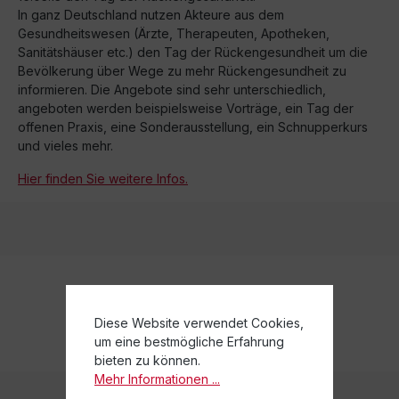
In ganz Deutschland nutzen Akteure aus dem
Gesundheitswesen (Ärzte, Therapeuten, Apotheken,
Sanitätshäuser etc.) den Tag der Rückengesundheit um die
Bevölkerung über Wege zu mehr Rückengesundheit zu
informieren. Die Angebote sind sehr unterschiedlich,
angeboten werden beispielsweise Vorträge, ein Tag der
offenen Praxis, eine Sonderausstellung, ein Schnupperkurs
und vieles mehr.
Hier finden Sie weitere Infos.
Diese Website verwendet Cookies,
um eine bestmögliche Erfahrung
bieten zu können.
Mehr Informationen ...