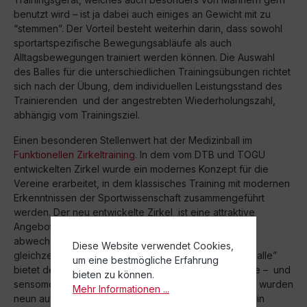
benutzt wird – ist ja dabei auch einiges an Gewicht mit zu
“stemmen”. Der Vorteil besteht weiterhin darin, dass sowohl
sportartspezifische Bewegungsabläufe als auch
Alltagsbewegungen trainiert werden können. Die Auswahl
des Balles für die unterschiedlichen Trainingsübungen richtet
sich nach der Übung, dem individuellen Leistungsstand des
Trainierenden und der angestrebten Wiederholungszahl,
abhängig vom Trainingsziel.
Einen besonderen Stellenwert hat der Medizinball im
Funktionellen Zirkeltraining
. In dem vom DTB und TOGU
entwickelten Zirkel wurde ein modernes Konzept für die
Vereine erarbeitet, in dem klassisches Training mit modernen
Erkenntnissen der Sportwissenschaft zusammengeführt
werden. Der neu entwickelte Zirkel ist eine attraktive
Angebotsform für den Turnverein. Das Training ist
abwechslungsreich und spricht Männer und Frauen
Diese Website verwendet Cookies,
gleichzeitig an. Unter dem Motto “Fitnesscenter Turnhalle”
um eine bestmögliche Erfahrung
bietet der FT-Circuit ein komplexes Kräftigungs-, Core – und
bieten zu können.
sensomotorisches Training. Durch das Entwicklerteam wurden
Mehr Informationen ...
neun aufeinander aufbauende Zirkel konzipiert, die ein