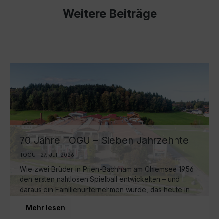
Weitere Beiträge
70 Jahre TOGU – Sieben Jahrzehnte
Ball-Manufaktur am Chiemsee
TOGU | 27. Juli 2026
Wie zwei Brüder in Prien-Bachham am Chiemsee 1956
den ersten nahtlosen Spielball entwickelten – und
daraus ein Familienunternehmen wurde, das heute in
dritter Generation weltweit für Bewegung sorgt.
Mehr lesen