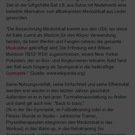
Zeit ist der luftgefüllte Ball z.B. aus Ruton mit Nadelventil eine
beliebte Alternative zum altbekannten Medizinball aus Leder
geworden.
“Die Bezeichnung Medizinball kommt aus den USA, wo diese
Art Bälle zuerst als
Medizin für den Körper
Verwendung
fanden, da beim Werfen und Fangen nahezu die gesamte
Muskulatur
gekräftigt wird. Die Erfindung wird William
Muldoon (1853-1933) zugeschrieben, einem New Yorker
Polizisten, der an Box- und Ringturnieren teilnahm. Bald fand
der Ball auch Eingang als Sportgerät in die heilkräftige
Gymnastik
.” (Quelle: www.wikipedia.org)
Seine Nutzungsvielfalt, seine Einfachheit und seine Effektivität
werden erst wieder in den letzten Jahren geschätzt.
Außerdem ist er in fast jeder Turnhallenausstattung zu finden
und damit gilt auch hier: “Back to basic”.
Ob in der Ski-Gymnastik, im Fußballtraining oder in der
Fitness-Stunde im Studio – zahlreiche Trainer,
Physiotherapeuten integrieren den Medizinball in das
Workout, in das Warm up, in das Rehatraining. Ein
Trainingsgerät, welches auch besonders von Männern gern