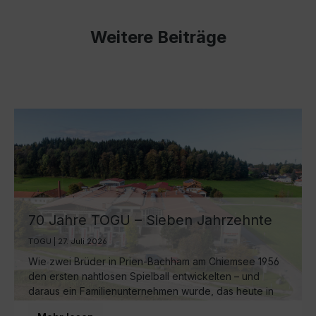
Weitere Beiträge
70 Jahre TOGU – Sieben Jahrzehnte
Ball-Manufaktur am Chiemsee
TOGU | 27. Juli 2026
Wie zwei Brüder in Prien-Bachham am Chiemsee 1956
den ersten nahtlosen Spielball entwickelten – und
daraus ein Familienunternehmen wurde, das heute in
dritter Generation weltweit für Bewegung sorgt.