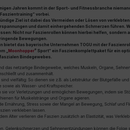
inigen Jahren kommt in der Sport- und Fitnessbranche nieman
Faszientraining“ vorbei.
ündige Ziel ist dabei das Vermeiden oder Lösen von verklebten
erspannungen und damit einhergehenden Schmerzen führen. W
ssen: Nicht nur Faszienrollen können hierbei helfen, sondern 
pringende Bewegungen.
n bietet das bayerische Unternehmen TOGU mit der Faszienrol
®
em „
Moonhopper
Sport“ ein Faszienkomplettpaket für ein opt
 faszialen Bindegewebes.
ind das netzartige Bindegewebe, welches Muskeln, Organe, Sehne
schließt und zusammenhält.
sind vielfältig: So dienen sie z.B. als Leitstruktur der Blutgefäße und
 sowie als Wasser- und Kraftspeicher.
 sie vor Verletzungen und ermöglichen Bewegungen, indem sie St
schienen für Muskelstränge und Organe agieren.
e Ernährung, Stress sowie der Mangel an Bewegung, Schlaf und Flü
szien verkleben lassen.
m Alter verlieren die Faszien zusätzlich an Elastizität, was Verkle
n, Gelenkschmerzen und Sehnenentzündungen können die Folge s