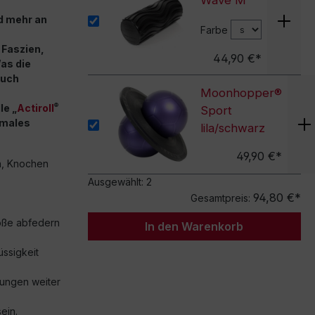
Wave M
d mehr an
Farbe
 Faszien,
44,90 €*
as die
auch
Moonhopper®
®
le „
Actiroll
Sport
imales
lila/schwarz
49,90 €*
n, Knochen
Ausgewählt:
2
94,80 €*
Gesamtpreis:
öße abfedern
In den Warenkorb
ssigkeit
bungen weiter
ein.