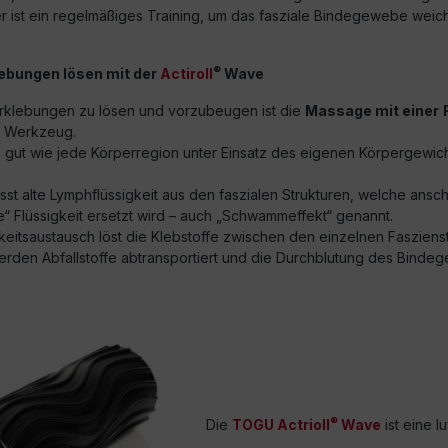
r ist ein regelmäßiges Training, um das fasziale Bindegewebe wei
®
ebungen lösen mit der
Actiroll
Wave
klebungen zu lösen und vorzubeugen ist die
Massage mit einer
s Werkzeug.
 gut wie jede Körperregion unter Einsatz des eigenen Körpergewicht
st alte Lymphflüssigkeit aus den faszialen Strukturen, welche ansc
“ Flüssigkeit ersetzt wird – auch „Schwammeffekt“ genannt.
keitsaustausch löst die Klebstoffe zwischen den einzelnen Fasziens
werden Abfallstoffe abtransportiert und die Durchblutung des Binde
®
Die
TOGU Actrioll
Wave
ist eine l