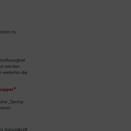
szien zu
beflüssigkeit
ert werden.
weiterhin die
®
hopper
iche „Spring-
ieren.
siv Sprungkraft