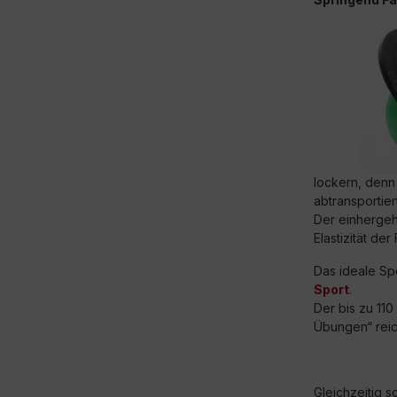
lockern, denn
abtransportier
Der einhergeh
Elastizität der
Das ideale Spo
Sport
.
Der bis zu 110
Übungen“ reic
Gleichzeitig s