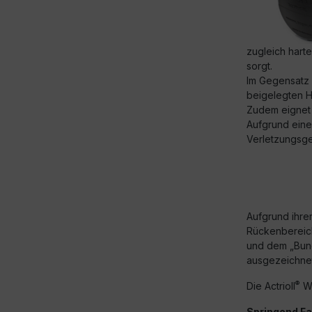
zugleich harte
sorgt.
Im Gegensatz 
beigelegten H
Zudem eignet s
Aufgrund eines
Verletzungsge
Aufgrund ihre
Rückenbereich
und dem „Bun
ausgezeichnet
®
Die Actrioll
Wa
Springend Fa