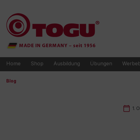
e springen
Zur Hauptnavigation springen
Home
Shop
Ausbildung
Übungen
Werbeb
Blog
1. 