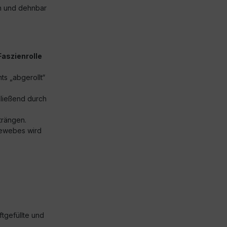
ch und dehnbar
Faszienrolle
s „abgerollt“
hließend durch
trängen.
gewebes wird
uftgefüllte und