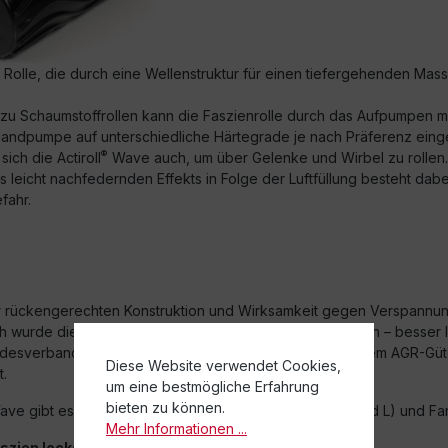
 Rolle, die durch eine Wellenstruktur für einen tiefergehenden Mas
zu Schaumstoffrollen kann die Faszienrolle durch das Aufpumpen mi
andpumpe auf unterschiedliche Härtegrade je nach Präferenz einge
®
ich die Actiroll
Wave auch, um über Gelenke und Wirbel zu rollen.
 leicht nachfedernden Effekts in Folge der Luftfüllung besteht dabe
fahr.
r rückengerechten Konstruktion und Wirksamkeit gegen Verspannu
®
 wurde die Actrioll
Wave vom Forum „Gesunder Rücken – besser l
desverband deutscher Rückenschulen (BdR) e.V.“ mit dem AGR-Güt
Diese Website verwendet Cookies,
.
um eine bestmögliche Erfahrung
bieten zu können.
ve gibt es in jeweils drei Größenausführungen (S, M und L) und Far
Mehr Informationen ...
®
szien lockern mit dem
Moonhopper
Sport