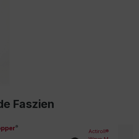
de Faszien
®
pper
Actiroll®