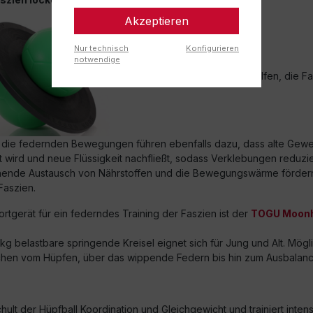
Akzeptieren
Nur technisch
Konfigurieren
notwendige
Auch
Springübungen
helfen, die Fa
 die federnden Bewegungen führen ebenfalls dazu, dass alte Gewe
t wird und neue Flüssigkeit nachfließt, sodass Verklebungen reduzi
ende Austausch von Nährstoffen und die Bewegungswärme fördern 
 Faszien.
rtgerät für ein federndes Training der Faszien ist der
TOGU Moon
 kg belastbare springende Kreisel eignet sich für Jung und Alt. Mögl
hen vom Hüpfen, über das wippende Federn bis hin zum Ausbalanc
chult der Hüpfball Koordination und Gleichgewicht und trainiert inten