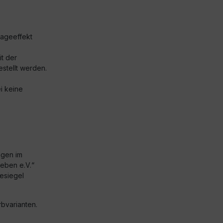
sageeffekt
t der
stellt werden.
i keine
ngen im
eben e.V.“
esiegel
bvarianten.