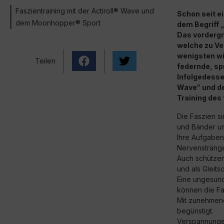
Faszientraining mit der Actiroll® Wave und
Schon seit e
dem Moonhopper® Sport
dem Begriff „
Das vordergr
welche zu V
wenigsten wi
Teilen
federnde, s
Infolgedesse
Wave“ und d
Training des
Die Faszien s
und Bänder um
Ihre Aufgaben 
Nervenstränge
Auch schützen
und als Gleit
Eine ungesund
können die Fa
Mit zunehmende
begünstigt.
Verspannunge