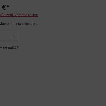
 €*
MwSt. zzgl. Versandkosten
 Momentan nicht lieferbar
 Anzahl: Gib den gewünschten Wert ein 
mer:
440421