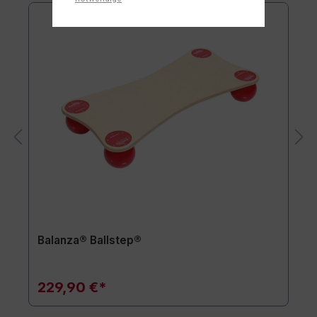
Balanza® Ballstep®
229,90 €*