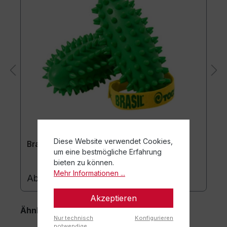
Diese Website verwendet Cookies,
Brasil®
um eine bestmögliche Erfahrung
bieten zu können.
Mehr Informationen ...
34,90 €*
Ab
Akzeptieren
Ähnliche Artikel
Nur technisch
Konfigurieren
notwendige