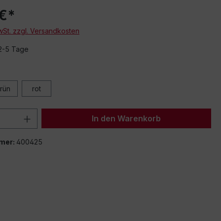
 €*
MwSt. zzgl. Versandkosten
 2-5 Tage
rün
rot
 Anzahl: Gib den gewünschten Wert ein 
In den Warenkorb
mer:
400425