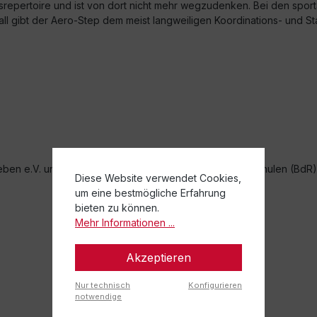
repertoire und ist von dort nicht mehr wegzudenken. Bei den sportar
l gibt der Aero-Step dem meist langweiligen Koordinations- und St
eben e.V. und dem Bundesverband deutscher Rückenschulen (BdR) 
Diese Website verwendet Cookies,
um eine bestmögliche Erfahrung
bieten zu können.
Mehr Informationen ...
Akzeptieren
Nur technisch
Konfigurieren
notwendige