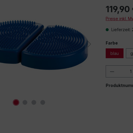
119,90
Preise inkl. 
Lieferzeit:
Farbe
blau
g
Produkt
Produktnum