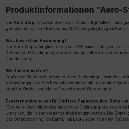
Produktinformationen "Aero-S
Der
Aero Step
- made in Germany - ist ein luftgefülltes Training
geruchsneutral, latexfrei und aus 100% recyclingfähigem Kunstst
Was bewirkt die Anwendung?
Der Aero-Step ermöglicht durch sein 2-Kammer-Luftsystem ein Tr
Reflexe und Reaktionen gefördert. Ausgestattet mit vielen rund
Durchblutung.
Wie funktioniert es?
Egal ob im Stand oder in Bauch- bzw. Rückenlage, lässt die Lab
Verbindungsplatte des Beinachsentrainers gibt die nötige Stabil
Ideal für Kinder- und kleine Erwachsenenfüße geeignet.
Expertenmeinung von Dr. Christos Papadopoulos, Reha- und
“Der Aero-Step bildet eine apparative Ergänzung, die es uns im Ber
Utensilien, die in der Vergangenheit benutzt wurden. Die Einmalig
das Outdoortraining, ob Barfuß, mit Lauf-, oder mit einem Fußball