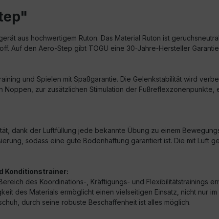
tep"
sgerät aus hochwertigem Ruton. Das Material Ruton ist geruchsneutral
off. Auf den Aero-Step gibt TOGU eine 30-Jahre-Hersteller Garantie
aining und Spielen mit Spaßgarantie. Die Gelenkstabilität wird ver
en Noppen, zur zusätzlichen Stimulation der Fußreflexzonenpunkte,
ilität, dank der Luftfüllung jede bekannte Übung zu einem Bewegung
isierung, sodass eine gute Bodenhaftung garantiert ist. Die mit Lu
 Konditionstrainer:
eich des Koordinations-, Kräftigungs- und Flexibilitätstrainings ermö
keit des Materials ermöglicht einen vielseitigen Einsatz, nicht nur 
schuh, durch seine robuste Beschaffenheit ist alles möglich.