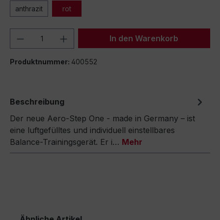
anthrazit
rot
Produkt Anzahl: Gib den gewünschten We
In den Warenkorb
Produktnummer:
400552
Beschreibung
Der neue Aero-Step One - made in Germany – ist
eine luftgefülltes und individuell einstellbares
Balance-Trainingsgerät. Er i…
Mehr
Ähnliche Artikel