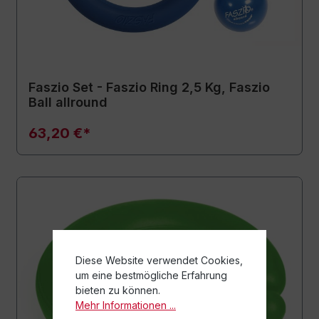
Faszio Set - Faszio Ring 2,5 Kg, Faszio
Ball allround
63,20 €*
Diese Website verwendet Cookies,
um eine bestmögliche Erfahrung
bieten zu können.
Mehr Informationen ...