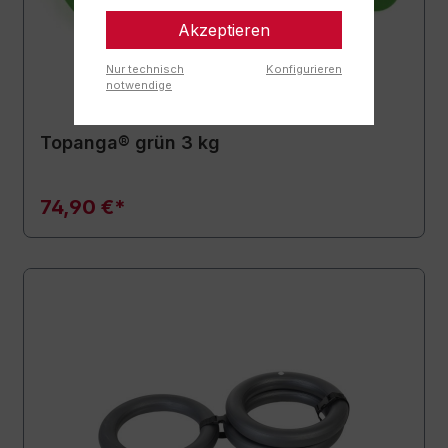
Akzeptieren
Nur technisch
Konfigurieren
notwendige
Topanga® grün 3 kg
74,90 €*