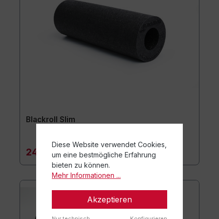
Blackroll Slim
Diese Website verwendet Cookies,
24,90 €*
um eine bestmögliche Erfahrung
bieten zu können.
Mehr Informationen ...
Akzeptieren
Nur technisch
Konfigurieren