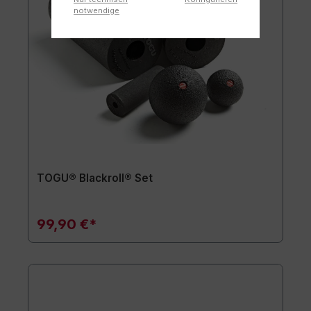
notwendige
TOGU® Blackroll® Set
99,90 €*