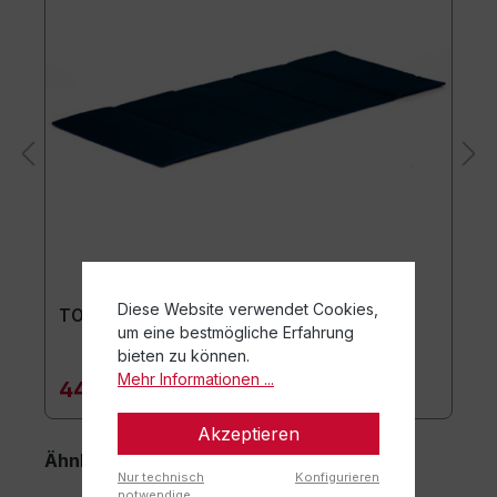
Diese Website verwendet Cookies,
TOGU Premium Easy Matte
um eine bestmögliche Erfahrung
bieten zu können.
Mehr Informationen ...
44,90 €*
Akzeptieren
Ähnliche Artikel
Nur technisch
Konfigurieren
notwendige