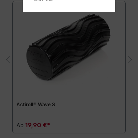
Actiroll® Wave S
19,90 €*
Ab