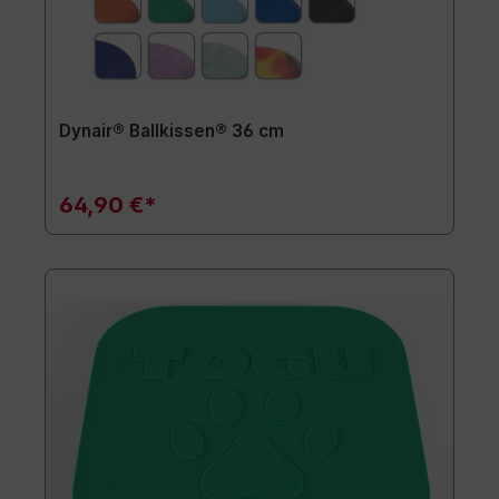
Dynair® Ballkissen® 36 cm
64,90 €*