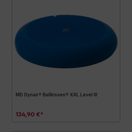
MD Dynair® Ballkissen® XXL Level III
134,90 €*