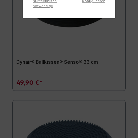
Nur technisch
Konfigurieren
notwendige
Dynair® Ballkissen® Senso® 33 cm
49,90 €*