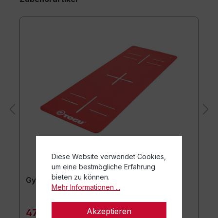
Diese Website verwendet Cookies,
um eine bestmögliche Erfahrung
bieten zu können.
Gymnastikmatte TOGU JumpYone
Mehr Informationen ...
Akzeptieren
47,90 €*