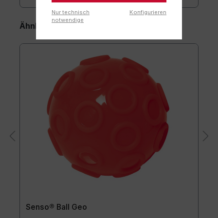
Nur technisch
Konfigurieren
notwendige
Ähnliche Artikel
Senso® Ball Geo