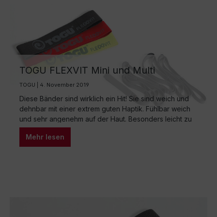
TOGU FLEXVIT Mini und Multi
Fitnessband
TOGU | 4. November 2019
Diese Bänder sind wirklich ein Hit! Sie sind weich und
dehnbar mit einer extrem guten Haptik. Fühlbar weich
und sehr angenehm auf der Haut. Besonders leicht zu
transportierende Geräte für Trainer, die z.B. Ihr eigenes
Mehr lesen
Material zu den Stunden mitnehmen. Einsetzbar in
vielen unterschiedlichen Stundenbildern. Etwa im
Funktionellen Training oder für Pilatesstunden. Für alle
im…