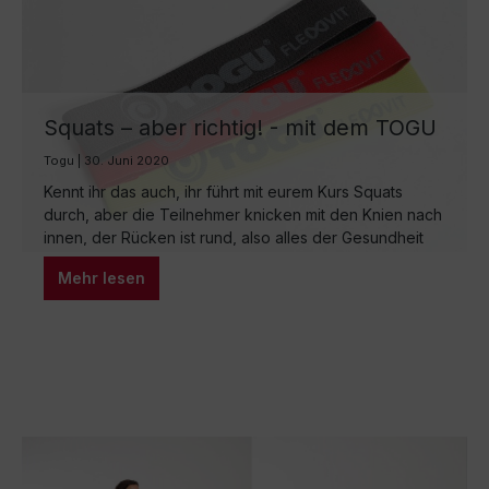
Squats – aber richtig! - mit dem TOGU
Flexvit Mini
Togu | 30. Juni 2020
Kennt ihr das auch, ihr führt mit eurem Kurs Squats
durch, aber die Teilnehmer knicken mit den Knien nach
innen, der Rücken ist rund, also alles der Gesundheit
nicht dienlich? Die Übungsanweisung „Lass deinen
Mehr lesen
Rücken gerade, halte dein Knie über deinen Knöcheln“
kann der Teilnehmer einfach nicht umsetzen? Hier ein
Lösungsansatz wie ich das Problem…