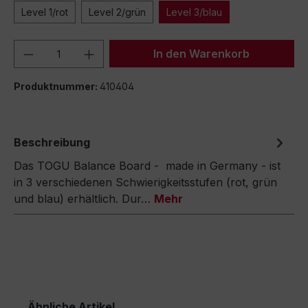
Level 1/rot
Level 2/grün
Level 3/blau
Produkt Anzahl: Gib den gewünschten We
In den Warenkorb
Produktnummer:
410404
Beschreibung
Das TOGU Balance Board - made in Germany - ist
in 3 verschiedenen Schwierigkeitsstufen (rot, grün
und blau) erhältlich. Dur…
Mehr
Ähnliche Artikel