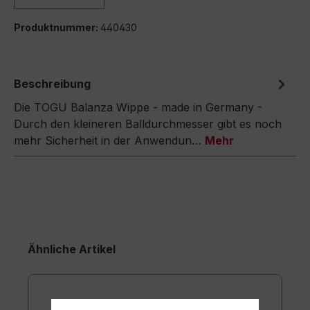
Produktnummer:
440430
Beschreibung
Die TOGU Balanza Wippe - made in Germany -
Durch den kleineren Balldurchmesser gibt es noch
mehr Sicherheit in der Anwendun…
Mehr
Ähnliche Artikel